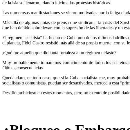
de la isla se llenaron, dando inicio a las protestas históricas.
Las numerosas manifestaciones se vieron motivadas por la fatiga ciudada
Más allá de algunas notas de prensa que sindican a la crisis del Sa
que han debido sobrellevar, con la supresión de las libertades y un e
El régimen “castrista” ha hecho de Cuba uno de los últimos ladrillos
el planeta, Fidel Castro resistió más allá de su propia muerte, con su 
¿Qué fue aquello que dio tanta fortaleza a un régimen nefasto?
Muy probablemente tomaremos conocimiento de todos los secretos de 
últimas consecuencias.
Queda claro, en todo caso, que si la Cuba socialista cae, muy proba
socialistas o comunistas, puedan ser desactivados, merced a esta “pri
Desafío ambicioso en estos momentos, pero no exento de posibilidades c
¿Bloqueo o Embarg