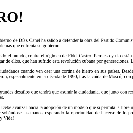
RO!
bierno de Díaz-Canel ha salido a defender la obra del Partido Comunist
oblemas que enfrenta su gobierno.
 todo el mundo, contra el régimen de Fidel Castro. Pero eso ya lo est
 de ellos, que han sufrido esta revolución cubana por generaciones. L
os ciudadanos cuando ven caer una cortina de hierro en sus países. De
eron, especialmente en la década de 1990; tras la caída de Moscú, con 
grandes desafíos que tendrá que asumir la ciudadanía, que junto con recup
as.
 Debe avanzar hacia la adopción de un modelo que si permita la libre ini
tar sobándose las manos, esperando la oportunidad de hacerse de lo 
 y Vida!