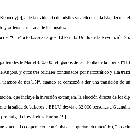
.
 Kennedy[9], ante la evidencia de misiles soviéticos en la isla, decreta 
 y ordena la retirada de los misiles.
ncia del “Che” a todos sus cargos. El Partido Unido de la Revolución
rten desde Mariel 130.000 refugiados de la “flotilla de la libertad”[13
 Angola, y otros tres oficiales condenados por narcotráfico y alta traic
 tiempos de paz[15]“, cuando se comenzó a dar una transición de un m
ión, que incluye la inversión extranjera, la elección directa de los dipu
permite la salida de balseros y EEUU desvía a 32.000 personas a Guant
], promulga la Ley Helms Burton[19].
e vincula la cooperación con Cuba a su apertura democrática, “posic