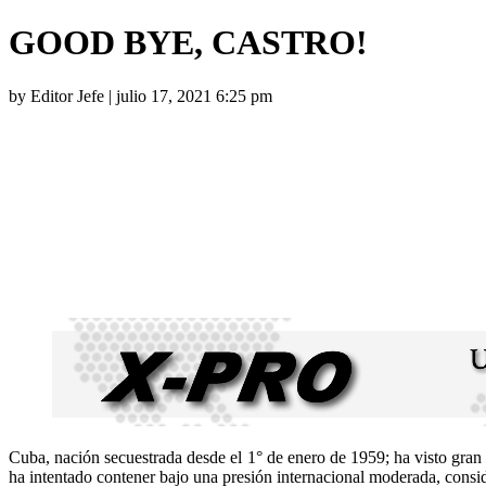
GOOD BYE, CASTRO!
by Editor Jefe | julio 17, 2021 6:25 pm
Ré
Pensar en exorcizar el maligno espíritu de los Castro será uno de los
los paupérrimos resultados que la infame revolución ha dejado en sus
iniciativa, pero dentro de un celoso marco que se adelante a los car
Cuba, nación secuestrada desde el 1° de enero de 1959; ha visto gran a
ha intentado contener bajo una presión internacional moderada, consid