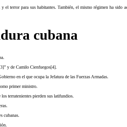
y el terror para sus habitantes. También, el mismo régimen ha sido ac
tadura cubana
ba.
a[3]” y de Camilo Cienfuegos[4].
Gobierno en el que ocupa la Jefatura de las Fuerzas Armadas.
como primer ministro.
os terratenientes pierden sus latifundios.
ras.
es cubanas.
ión.