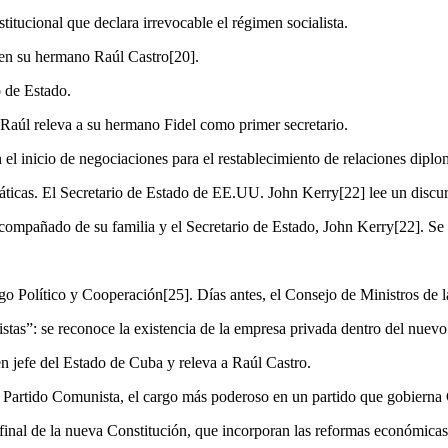
tucional que declara irrevocable el régimen socialista.
o en su hermano Raúl Castro[20].
o de Estado.
 Raúl releva a su hermano Fidel como primer secretario.
 inicio de negociaciones para el restablecimiento de relaciones diplom
ticas. El Secretario de Estado de EE.UU. John Kerry[22] lee un discur
mpañado de su familia y el Secretario de Estado, John Kerry[22]. Se r
o Político y Cooperación[25]. Días antes, el Consejo de Ministros de
tas”: se reconoce la existencia de la empresa privada dentro del nuevo 
n jefe del Estado de Cuba y releva a Raúl Castro.
el Partido Comunista, el cargo más poderoso en un partido que gobierna
inal de la nueva Constitución, que incorporan las reformas económicas