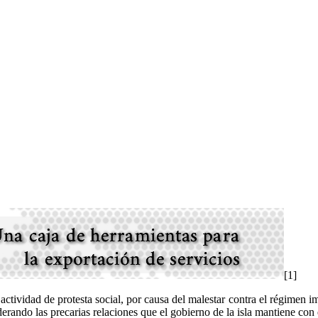
gimen totalitario cub
 grandes desafíos que tendrá que asumir la ciudadanía, que junto con re
 vidas. Cuba, su pueblo, debe levantarse no solo contra el régimen. D
teles de corrupción que acechan ansiosos alrededor
[1]
ctividad de protesta social, por causa del malestar contra el régimen i
erando las precarias relaciones que el gobierno de la isla mantiene co