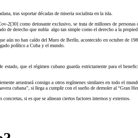
na, tras soportar décadas de miseria socialista en la isla.
rsCov-2[30] como detonante exclusivo, se trata de millones de personas
stado de derecho que nubla algo tan simple como el derecho a la propied
 que aún no han caído del Muro de Berlín, acontecido en octubre de 19
legado político a Cuba y el mundo.
estado, que el régimen cubano guarda estrictamente para el beneficio
blemente arrastrará consigo a otros regímenes similares en todo el mun
mavera cubana”, si llega a cumplir con el sueño de demoler al “Gran He
oncretas, si es que se alinean ciertos factores internos y externos.
o?