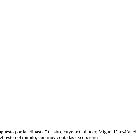
ano en estado crítico
cuperar la libertad, recupere la confianza para crear valor y revertir
ebe avanzar hacia la adopción de un modelo que si permita la libre
mpuesto por la “dinastía” Castro, cuyo actual líder, Miguel Díaz-Canel,
n el resto del mundo, con muy contadas excepciones.