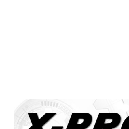
Fijar objetivos, es un asun
los puntos clave del puente
cumplirlos. Esto se deriva h
ejecutar.
Sin objetivos, no hay 