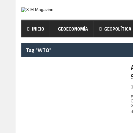
INICIO
GEOECONOMÍA
GEOPOLÍTICA
Tag "WTO"
E
O
o
d