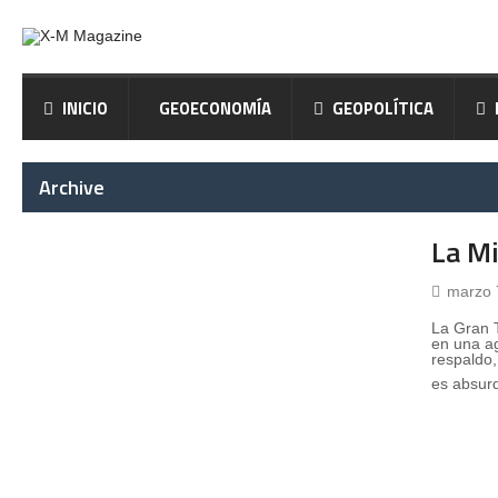
INICIO
GEOECONOMÍA
GEOPOLÍTICA
Archive
La Mi
marzo 
La Gran 
en una ag
respaldo,
es absur