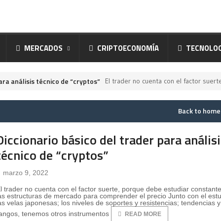
MERCADOS
CRIPTOECONOMÍA
TECNOLOG
ara análisis técnico de “cryptos”
El trader no cuenta con el factor sue
Back to hom
Diccionario básico del trader para anális
técnico de “cryptos”
marzo 9, 2022
l trader no cuenta con el factor suerte, porque debe estudiar constan
as estructuras de mercado para comprender el precio Junto con el est
as velas japonesas; los niveles de soportes y resistencias; tendencias y
angos, tenemos otros instrumentos
READ MORE