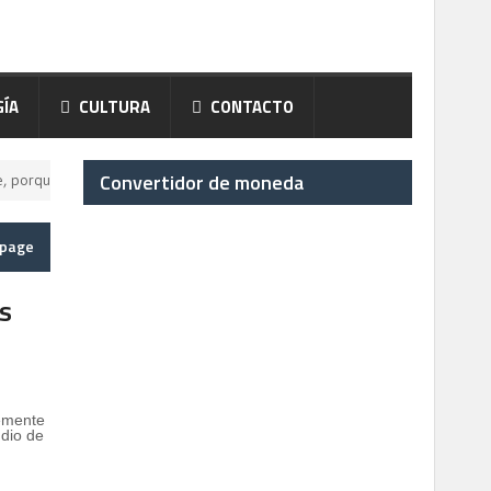
ÍA
CULTURA
CONTACTO
Convertidor de moneda
rte, porque debe estudiar constantemente las estructuras de mercado...
epage
is
temente
udio de