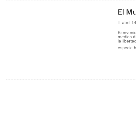
El M
abril 1
Bienvenid
medios di
la liberta
especie 