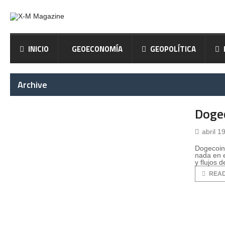
INICIO
GEOECONOMÍA
GEOPOLÍTICA
Archive
Dogec
abril 1
Dogecoin 
nada en e
y flujos 
REA