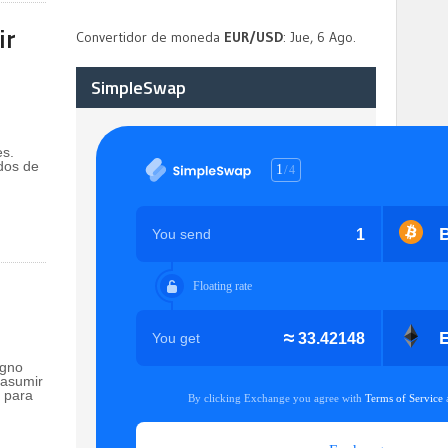
ir
Convertidor de moneda
EUR/USD
: Jue, 6 Ago.
SimpleSwap
es.
dos de
igno
 asumir
a para