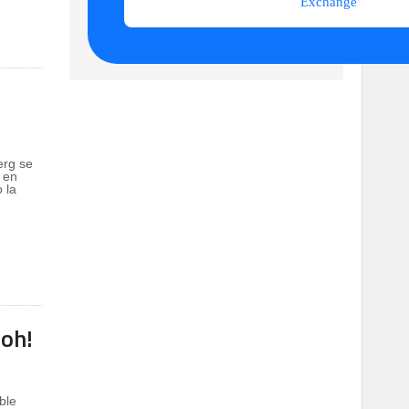
erg se
d en
 la
oh!
ble