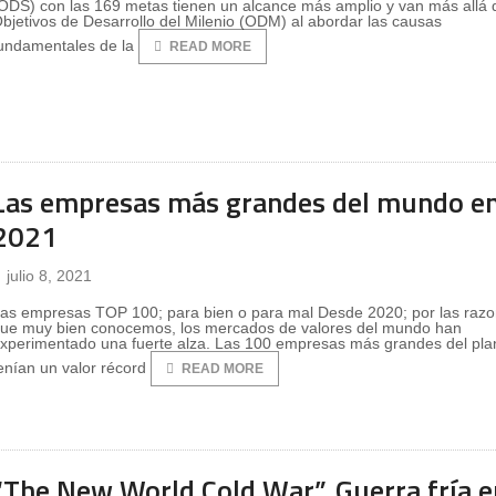
ODS) con las 169 metas tienen un alcance más amplio y van más allá 
bjetivos de Desarrollo del Milenio (ODM) al abordar las causas
undamentales de la
READ MORE
Las empresas más grandes del mundo e
2021
julio 8, 2021
as empresas TOP 100; para bien o para mal Desde 2020; por las raz
ue muy bien conocemos, los mercados de valores del mundo han
xperimentado una fuerte alza. Las 100 empresas más grandes del pla
enían un valor récord
READ MORE
“The New World Cold War”, Guerra fría e