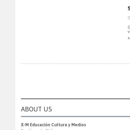
G
v
s
ABOUT US
X-M Educación Cultura y Medios