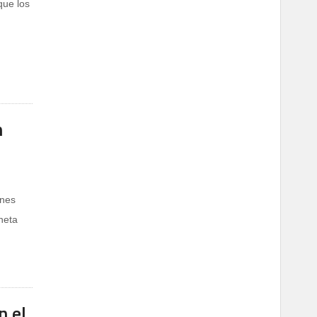
que los
n
ones
neta
n el